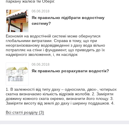
паркану жалюзі тм Оберіг.
06.06.2018
Як правильно підібрати водостічну
систему?
Економія на водостічній системі може обернутися
глобальними витратами. Справа в тому, що при
неорганізованому водовідведенні з даху вода вільно
потрапляє на стіни і фундамент, що приводить до їх
надмірного зволоження, і, як наслідок
06.06.2018
Як правильно розрахувати водостік?
1. В залежності від типу даху – односхила, двох-, чотирьох
скатна визначаємо кількість відрізків жолобів. 2. Заміряти
довжину кожного ската окремо, визначити його площу. 3.
Заміряти висоту від землі до даху і ширину поддашков. 4.
Всі статті розділу (3)