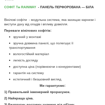
СОФІТ Тм RAINWAY
- ПАНЕЛЬ ПЕРФОРОВАНА — БІЛА
Вінілові софіти - модульна система, яка захищає карнизи і
виступи даху від опадів і впливу довкілля.
Переваги вінілових софітів:
зручний у монтажі
зручна довжина панелі, що полегшує її
транспортування
вологостійкий матеріал
легкість догляду
доступна ціна (порівнюючи з конкурентами)
гарантія на систему
естетичний і безшовний вигляд.
Ми гарантуємо:
1) Правильний інженерний прорахунок.
2) Найкраща ціна.
3) Безплатну доставку залежно від об'єму.