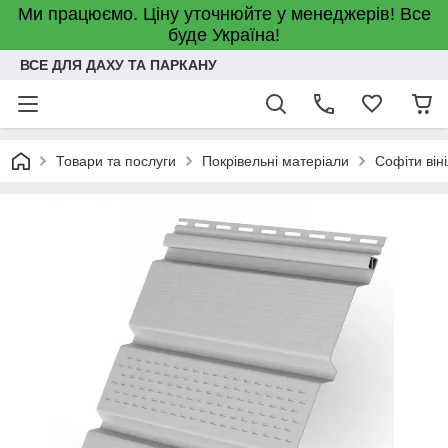
Ми працюємо. Ціну уточнюйте у менеджерів! Все
буде Україна!
ВСЕ ДЛЯ ДАХУ ТА ПАРКАНУ
Товари та послуги
Покрівельні матеріали
Софіти віні