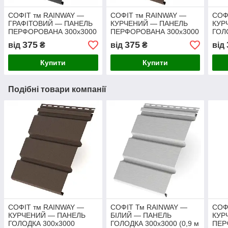
СОФІТ тм RAINWAY —
СОФІТ тм RAINWAY —
СОФ
ГРАФІТОВИЙ — ПАНЕЛЬ
КУРЧЕНИЙ — ПАНЕЛЬ
КУР
ПЕРФОРОВАНА 300х3000
ПЕРФОРОВАНА 300х3000
ГОЛ
375
375
від
₴
від
₴
від
Купити
Купити
Подібні товари компанії
СОФІТ тм RAINWAY —
СОФІТ Тм RAINWAY —
СОФ
КУРЧЕНИЙ — ПАНЕЛЬ
БІЛИЙ — ПАНЕЛЬ
КУР
ГОЛОДКА 300х3000
ГОЛОДКА 300х3000 (0,9 м
ПЕР