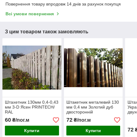
Повернення товару впродовж 14 днів за рахунок покупця
Всі умови повернення
З цим товаром також замовляють
Штахетник 130мм 0,4-0,43
Штакетник металевий 130
Шта
мм 3-D Ясен PRINTECH/
мм 0,4 мм Золотий дуб
Укра
RAL
двосторонній
двух
Євроштакетник штахетник
(шок
60
72
₴/пог.м
₴/пог.м
купити
72
₴
Купити
Купити