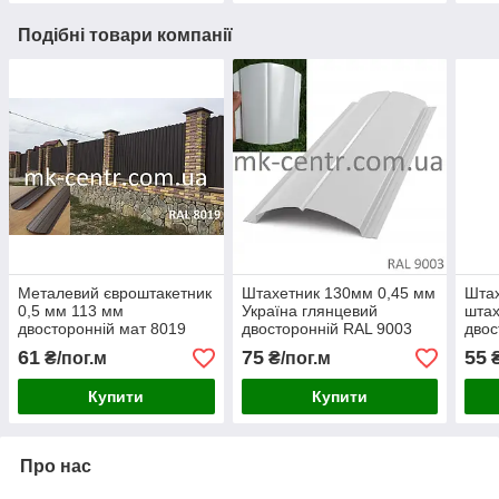
Подібні товари компанії
Металевий євроштакетник
Штахетник 130мм 0,45 мм
Штах
0,5 мм 113 мм
Україна глянцевий
штах
двосторонній мат 8019
двосторонній RAL 9003
двос
коричневий Штакети
(білий)
RAL7
61
75
55
₴/пог.м
₴/пог.м
₴
штахетник
Купити
Купити
Про нас