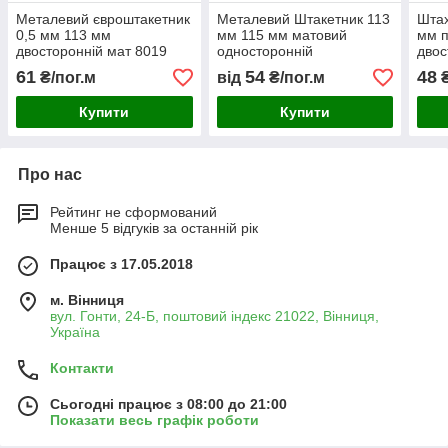
Металевий євроштакетник
Металевий Штакетник 113
Штах
0,5 мм 113 мм
мм 115 мм матовий
мм п
двосторонній мат 8019
односторонній
двос
коричневий Штакети
Євроштакетник Штахети
дуб 
61
54
48
₴/пог.м
від
₴/пог.м
₴
штахетник
металеві
Шта
Купити
Купити
Про нас
Рейтинг не сформований
Менше 5 відгуків за останній рік
Працює з 17.05.2018
м. Вінниця
вул. Гонти, 24-Б, поштовий індекс 21022, Вінниця,
Україна
Контакти
Сьогодні працює з 08:00 до 21:00
Показати весь графік роботи