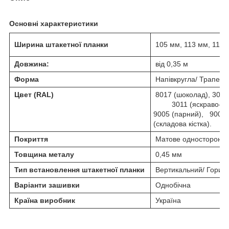
Основні характеристики
Ширина штакетної планки
105 мм, 113 мм, 114 
Довжина:
від 0,35 м
Форма
Напівкругла/ Трапеці
Цвет (RAL)
8017 (шоколад), 3005
3011 (яскраво-черво
9005 (парний), 9006 (с
(складова кістка).
Покриття
Матове односторонн
Товщина металу
0,45 мм
Тип встановлення штакетної планки
Вертикальний/ Гориз
Варіанти зашивки
Однобічна
Країна виробник
Україна