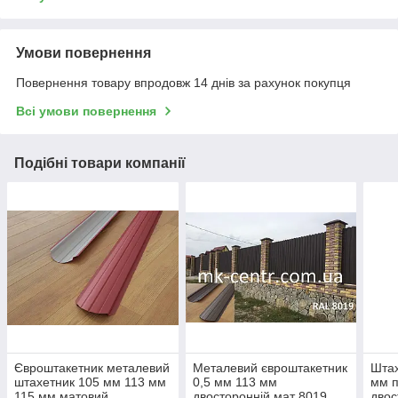
Умови повернення
Повернення товару впродовж 14 днів за рахунок покупця
Всі умови повернення
Подібні товари компанії
Євроштакетник металевий
Металевий євроштакетник
Штах
штахетник 105 мм 113 мм
0,5 мм 113 мм
мм п
115 мм матовий
двосторонній мат 8019
двос