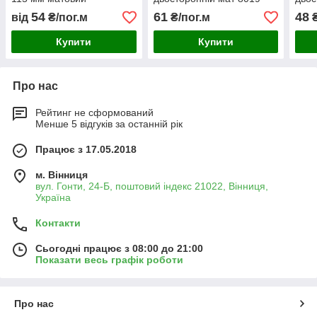
односторонній
коричневий Штакети
дуб 
54
61
48
від
₴/пог.м
₴/пог.м
₴
штахетник
Шта
Купити
Купити
Про нас
Рейтинг не сформований
Менше 5 відгуків за останній рік
Працює з 17.05.2018
м. Вінниця
вул. Гонти, 24-Б, поштовий індекс 21022, Вінниця,
Україна
Контакти
Сьогодні працює з 08:00 до 21:00
Показати весь графік роботи
Про нас