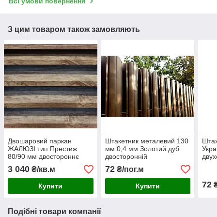
Всі умови повернення
З цим товаром також замовляють
Двошаровий паркан
Штакетник металевий 130
Шта
ЖАЛЮЗІ тип Престиж
мм 0,4 мм Золотий дуб
Укра
80/90 мм двостороннє
двосторонній
двух
покриття під дерево
Євроштакетник штахетник
(шок
3 040
72
₴/кв.м
₴/пог.м
купити
72
₴
Купити
Купити
Подібні товари компанії