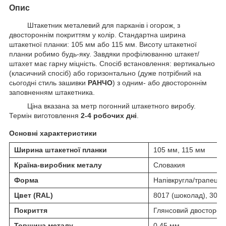
Опис
Штакетник металевий для парканів і огорож, з
двостороннім покриттям у колір. Стандартна ширина
штакетної планки: 105 мм або 115 мм. Висоту штакетної
планки робимо будь-яку. Завдяки профілюванню штакет/
штахет має гарну міцність. Спосіб встановлення: вертикально
(класичний спосіб) або горизонтально (дуже потрібний на
сьогодні стиль зашивки
РАНЧО
) з одним- або двостороннім
заповненням штакетника.
Ціна вказана за метр погонний штакетного виробу.
Термін виготовлення
2-4 робочих дні
.
Основні характеристики
Ширина штакетної планки
105 мм, 115 мм
Країна-виробник металу
Словакия
Форма
Напівкругла/трапеціє
Цвет (RAL)
8017 (шоколад), 3005 
Покриття
Глянсовий двосторон
Товщина металу
0,45 мм