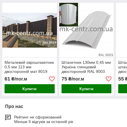
Металевий євроштакетник
Штахетник 130мм 0,45 мм
Штах
0,5 мм 113 мм
Україна глянцевий
штах
двосторонній мат 8019
двосторонній RAL 9003
двос
коричневий Штакети
(білий)
RAL7
61
75
55
₴/пог.м
₴/пог.м
₴
штахетник
Купити
Купити
Про нас
Рейтинг не сформований
Менше 5 відгуків за останній рік