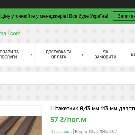
Ціну уточнюйте у менеджерів! Все буде Україна!
Запита
mail.com
ОВАРИ ТА
ДОСТАВКА ТА
ЯК
В
ПОСЛУГИ
ОПЛАТА
ЗАМОВИТИ
Штакетник 0,43 мм 113 мм двост
57 ₴/пог.м
В наявності
Код:
м-115/2s/043/8017