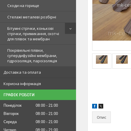
Сходи на горище
Стелажі металеві розбірні
Бітумні стрічки, конькові
стрічки, примикання, скотчі
для плівок та мембран
Покрівельні плівки,
супердифузійні мембрани,
гідроізоляція, пароізоляція
Доставка та оплата
Корисна інформація
ГРАФІК РОБОТИ
Понеділок
08:00
21:00
Вівторок
08:00
21:00
Опис
Середа
08:00
21:00
Четвер
08:00
21:00