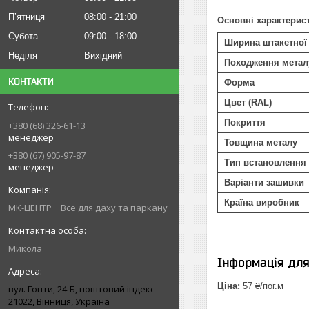
Пʼятниця
08:00
21:00
Основні характерис
Субота
09:00
18:00
Ширина штакетної
Неділя
Вихідний
Походження метал
КОНТАКТИ
Форма
Цвет (RAL)
Покриття
+380 (68) 326-61-13
менеджер
Товщина металу
+380 (67) 905-97-87
Тип встановлення 
менеджер
Варіанти зашивки
Країна виробник
МК-ЦЕНТР − Все для даху та паркану
Микола
Інформація дл
Ціна:
57 ₴/пог.м
вул. Гонти, 24-Б, поштовий індекс
21022, Вінниця, Україна