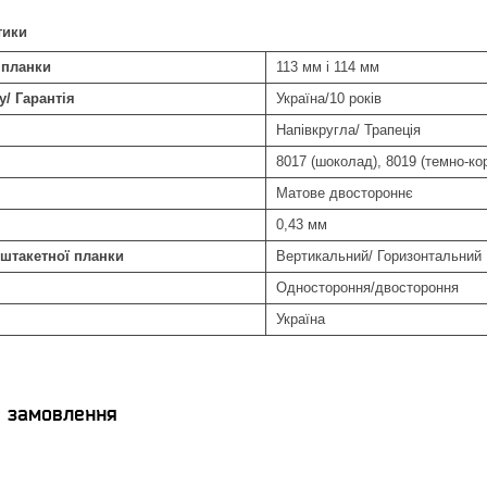
тики
 планки
113 мм і 114 мм
у/ Гарантія
Україна/10 років
Напівкругла/ Трапеція
8017 (шоколад), 8019 (темно-
Матове двостороннє
0,43 мм
штакетної планки
Вертикальний/ Горизонтальний
Одностороння/двостороння
Україна
я замовлення