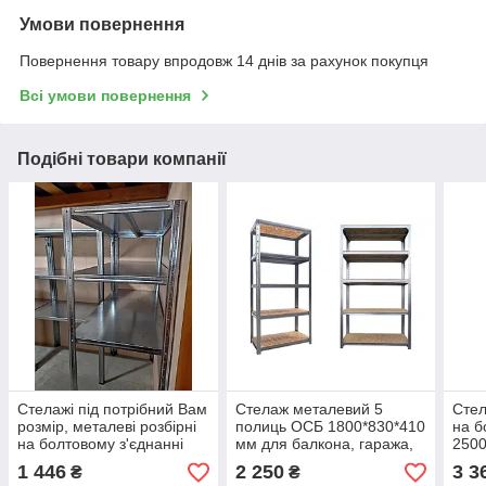
Умови повернення
Повернення товару впродовж 14 днів за рахунок покупця
Всі умови повернення
Подібні товари компанії
Стелажі під потрібний Вам
Стелаж металевий 5
Стел
розмір, металеві розбірні
полиць ОСБ 1800*830*410
на б
на болтовому з'єднанні
мм для балкона, гаража,
2500
1500*700*300, 3 полиці
підвалу, складу, магазину,
стал
1 446
2 250
3 3
₴
₴
сталь
будинку