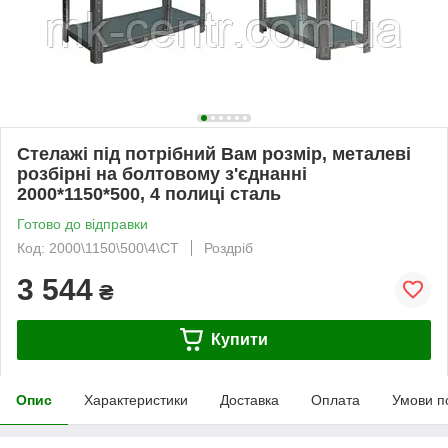
Стелажі під потрібний Вам розмір, металеві
розбірні на болтовому з'єднанні
2000*1150*500, 4 полиці сталь
Готово до відправки
Код: 2000\1150\500\4\СТ
Роздріб
3 544
₴
Купити
Опис
Характеристики
Доставка
Оплата
Умови п