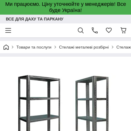
Ми працюємо. Ціну уточнюйте у менеджерів! Все
буде Україна!
ВСЕ ДЛЯ ДАХУ ТА ПАРКАНУ
Товари та послуги
Стелажі металеві розбірні
Стелажі