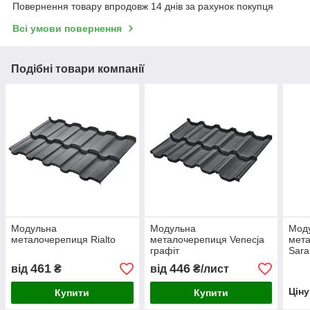
Повернення товару впродовж 14 днів за рахунок покупця
Всі умови повернення
Подібні товари компанії
Модульна
Модульна
Мод
металочерепиця Rialto
металочерепиця Venecja
мета
графіт
Sara
461
446
від
₴
від
₴/лист
Цін
Купити
Купити