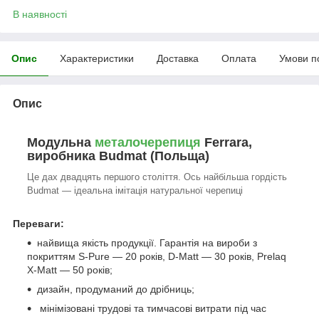
В наявності
Опис
Характеристики
Доставка
Оплата
Умови п
Опис
Модульна
металочерепиця
Ferrara,
виробника Budmat (Польща)
Це дах двадцять першого століття. Ось найбільша гордість
Budmat — ідеальна імітація натуральної черепиці
Переваги:
найвища якість продукції. Гарантія на вироби з
покриттям S-Pure — 20 років, D-Matt — 30 років, Prelaq
X-Matt — 50 років;
дизайн, продуманий до дрібниць;
мінімізовані трудові та тимчасові витрати під час