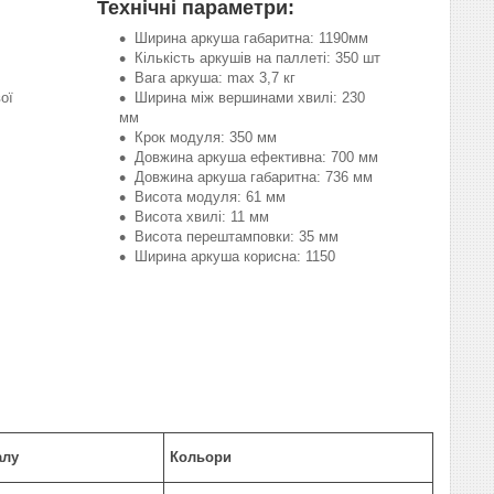
Технічні параметри:
Ширина аркуша габаритна: 1190мм
Кількість аркушів на паллеті: 350 шт
Вага аркуша: max 3,7 кг
ої
Ширина між вершинами хвилі: 230
мм
Крок модуля: 350 мм
Довжина аркуша ефективна: 700 мм
Довжина аркуша габаритна: 736 мм
Висота модуля: 61 мм
Висота хвилі: 11 мм
Висота перештамповки: 35 мм
Ширина аркуша корисна: 1150
алу
Кольори