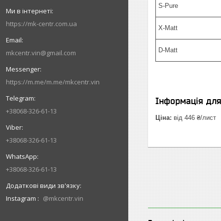
S-Pure
https://mk-centr.com.ua
X-Matt
D-Matt
mkcentr.vin@gmail.com
https://m.me/m.me/mkcentr.vin
Інформація дл
+38068-326-61-13
Ціна:
від 446 ₴/лист
+38068-326-61-13
+38068-326-61-13
Instagram
@mkcentr.vin