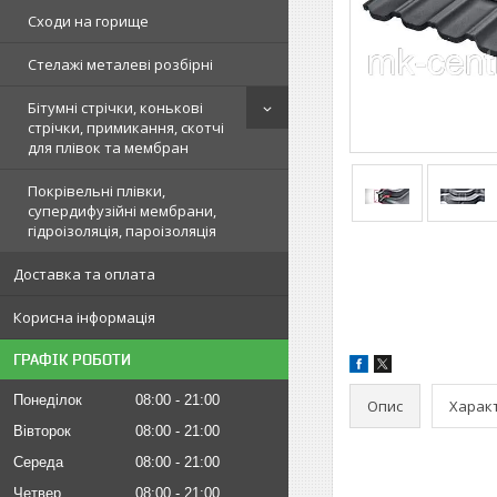
Сходи на горище
Стелажі металеві розбірні
Бітумні стрічки, конькові
стрічки, примикання, скотчі
для плівок та мембран
Покрівельні плівки,
супердифузійні мембрани,
гідроізоляція, пароізоляція
Доставка та оплата
Корисна інформація
ГРАФІК РОБОТИ
Понеділок
08:00
21:00
Опис
Харак
Вівторок
08:00
21:00
Середа
08:00
21:00
Четвер
08:00
21:00