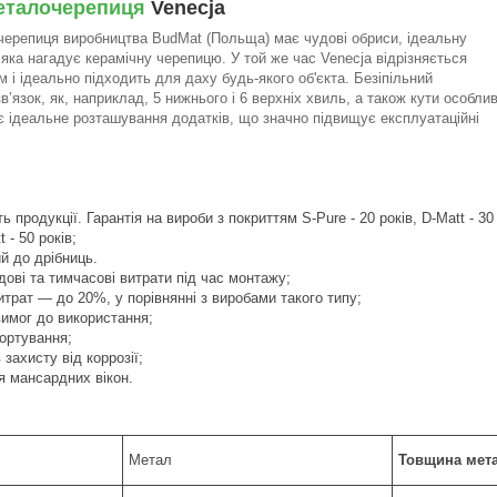
еталочерепиця
Venecja
ерепиця виробництва BudMat (Польща) має чудові обриси, ідеальну
яка нагадує керамічну черепицю. У той же час Venecja відрізняється
 і ідеально підходить для даху будь-якого об'єкта. Безіпільний
’язок, як, наприклад, 5 нижнього і 6 верхніх хвиль, а також кути особлив
 ідеальне розташування додатків, що значно підвищує експлуатаційні
 продукції. Гарантія на вироби з покриттям S-Pure - 20 років, D-Matt - 30
t - 50 років;
 до дрібниць.
удові та тимчасові витрати під час монтажу;
рат — до 20%, у порівнянні з виробами такого типу;
имог до використання;
ортування;
 захисту від коррозії;
я мансардних вікон.
Метал
Товщина мет