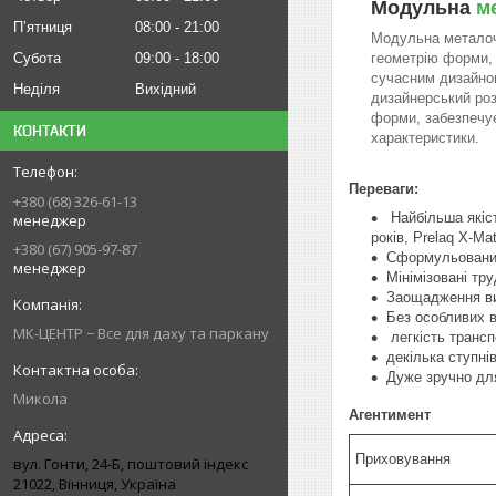
Модульна
м
Пʼятниця
08:00
21:00
Модульна металоч
Субота
09:00
18:00
геометрію форми, 
сучасним дизайном
Неділя
Вихідний
дизайнерський розв
форми, забезпечує
КОНТАКТИ
характеристики.
Переваги:
+380 (68) 326-61-13
Найбільша якість
менеджер
років, Prelaq X-Mat
+380 (67) 905-97-87
Сформульований
менеджер
Мінімізовані тр
Заощадження вит
Без особливих в
МК-ЦЕНТР − Все для даху та паркану
легкість трансп
декілька ступнів
Дуже зручно дл
Микола
Агентимент
Приховування
вул. Гонти, 24-Б, поштовий індекс
21022, Вінниця, Україна