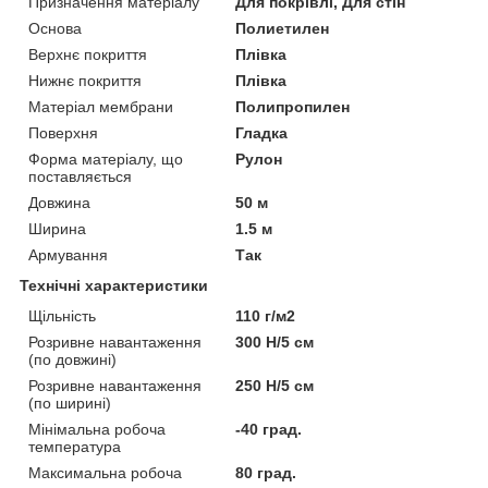
Призначення матеріалу
Для покрівлі, Для стін
Основа
Полиетилен
Верхнє покриття
Плівка
Нижнє покриття
Плівка
Матеріал мембрани
Полипропилен
Поверхня
Гладка
Форма матеріалу, що
Рулон
поставляється
Довжина
50 м
Ширина
1.5 м
Армування
Так
Технічні характеристики
Щільність
110 г/м2
Розривне навантаження
300 Н/5 см
(по довжині)
Розривне навантаження
250 Н/5 см
(по ширині)
Мінімальна робоча
-40 град.
температура
Максимальна робоча
80 град.