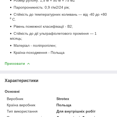
Розмір рулону: 1,5 м × 50 м = 75 м2
Паропроникність: 0,9 г/м2/24 рік;
Стійкість до температурних коливань — від -40 до +80
⁰ С.
Рівень пожежної класифікації - B2;
Стійкість до дії ультрафіолетового проміння — 1
місяць;
Матеріал - поліпропілен;
Країна-походження - Польща
Приховати
Характеристики
Основні
Виробник
Strotex
Країна виробник
Польща
Тип використання
Для внутрішніх робіт