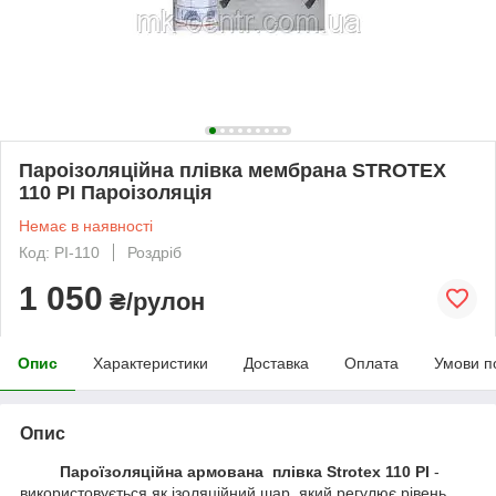
Пароізоляційна плівка мембрана STROTEX
110 PI Пароізоляція
Немає в наявності
Код: PI-110
Роздріб
1 050
₴/рулон
Опис
Характеристики
Доставка
Оплата
Умови п
Опис
Пароїзоляційна армована плівка Strotex 110 PI
-
використовується як ізоляційний шар, який регулює рівень