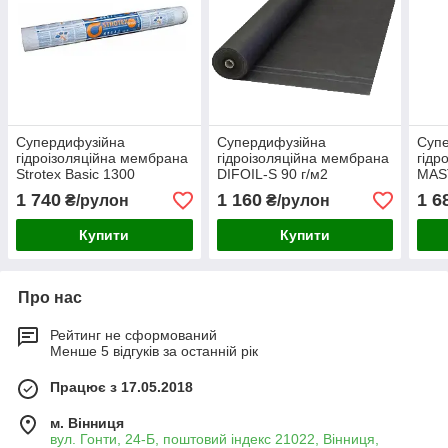
Супердифузійна
Супердифузійна
Суп
гідроізоляційна мембрана
гідроізоляційна мембрана
гідр
Strotex Basic 1300
DIFOIL-S 90 г/м2
MAS
вітробар’єр
м2 в
1 740
1 160
1 6
₴/рулон
₴/рулон
Купити
Купити
Про нас
Рейтинг не сформований
Менше 5 відгуків за останній рік
Працює з 17.05.2018
м. Вінниця
вул. Гонти, 24-Б, поштовий індекс 21022, Вінниця,