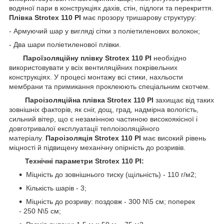
водяної пари в конструкціях дахів, стін, підлоги та перекриття.
Плівка Strotex 110 PI
має прозору тришарову структуру:
- Армуючий шар у вигляді сітки з поліетиленових волокон;
- Два шари поліетиленової плівки.
Пароїзоляційну плівку Strotex 110 PI
необхідно
використовувати у всіх вентиляційних покрівельних
конструкціях. У процесі монтажу всі стики, нахльости
мембрани та примикання проклеюють спеціальним скотчем.
Пароізоляційна плівка Strotex 110 PI
захищає від таких
зовнішніх факторів, як сніг, дощ, град, надмірна вологість,
сильний вітер, що є незамінною частиною високоякісної і
довготривалої експлуатації теплоізоляційного
матеріалу.
Пароізоляція Strotex 110 PI
має високий рівень
міцності й підвищену механічну опірність до розривів.
Технічні параметри Strotex 110 PI:
Міцність до зовнішнього тиску (щільність) - 110 г/м2;
Кількість шарів - 3;
Міцність до розриву: поздовж - 300 N\5 см; поперек
- 250 N\5 см;