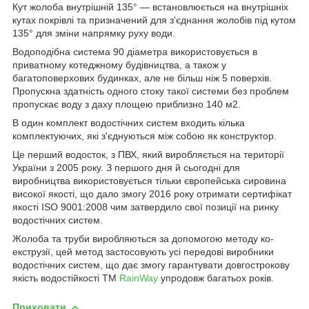
Кут жолоба внутрішній 135° — встановлюється на внутрішніх
кутах покрівлі та призначений для з'єднання жолобів під кутом
135° для зміни напрямку руху води.
Водоподібна система 90 діаметра використовується в
приватному котеджному будівництва, а також у
багатоповерхових будинках, але не більш ніж 5 поверхів.
Пропускна здатність одного стоку такої системи без проблем
пропускає воду з даху площею приблизно 140 м2.
В один комплект водостічних систем входить кілька
комплектуючих, які з'єднуються між собою як конструктор.
Це перший водосток, з ПВХ, який виробляється на території
України з 2005 року. З першого дня й сьогодні для
виробництва використовується тільки європейська сировина
високої якості, що дало змогу 2016 року отримати сертифікат
якості ISO 9001:2008 чим затвердило свої позиції на ринку
водостічних систем.
Жолоба та труби виробляються за допомогою методу ко-
екструзії, цей метод застосовують усі передові виробники
водостічних систем, що дає змогу гарантувати довгострокову
якість водостійкості ТМ
RainWay
упродовж багатьох років.
Приховати