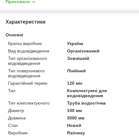
Приховати
Характеристики
Основні
Країна виробник
Україна
Вид водовідведення
Організований
Тип організованого
Зовнішній
водовідведення
Тип поверхневого
Лінійний
водовідведення
Гарантійний термін
120 міс
Тип
Комплектуючі для
водовідведення
Тип комплектуючого
Труба водостічна
Діаметр
100 мм
Довжина
3000 мм
Стан
Новий
Виробник
Rainway