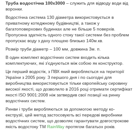
Труба водостічна 100х3000
– служить для відводу води від
воронки.
Водостічна система 130 діаметра використовується в
приватному котеджному будівництві, а також у
багатоповерхових будинках але не більше 5 поверхів.
Пропускна здатність одного стоку такої системи без проблем
пропускає воду з даху площею близько 140м.кв.
Розмір труби діаметр – 100 мм, довжина 3м. п.
В один комплект водостічних систем входить кілька
комплектуючих, які з'єднуються між собою як конструктор.
Це перший водостік, з ПВХ який виробляється на території
України з 2005 року. З першого дня і по сьогодні для
виробництва використовується тільки європейську сировину
високої якості, що дозволило в 2016 році отримати сертифікат
якості ISO 9001:2008 ніж затвердив свої позиції на ринку
водостічних систем.
Ринви і труби виробляються за допомогою методу ко-
екструзії, цей метод застосовують всі передові виробники
водостічних систем, що дозволяє гарантувати довгострокове
якість водостоку ТМ
RainWay
протягом багатьох років.