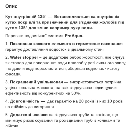
Опис
Кут внутрішній 135° — Встановлюється на внутрішніх
кутах покрівлі та призначений для з'єднання жолобів під
кутом 135° для зміни напрямку руху води.
Переваги водостічної системи
ProAqua
:
1.
Паковання кожного елемента в герметичне паковання
гарантує доставляння водосток в ідеальному стані.
2
.
Water
stopper
–
це додаткове ребро жорсткості, яке слугує
як стопор для повернення води в жолоб у разі сильного зливу,
не даючи воді перехлиститися, зберігши водночас чистоту
фасаду.
3.
Покращений ущільнювач —
використовується потрійна
ущільнювальна манжета, на всіх з'єднувачах підвищуючи
ефективність від конкурентних на 50%.
4.
Довговічність —
дає гарантію на 20 років із них 10 років
на стійкість до вигоряння.
5.
Додаткові насічки
на з'єднувачах труби та колінах, що
мінімізує ризик ссування та роз'єднання труб із колінами та
лійкою.