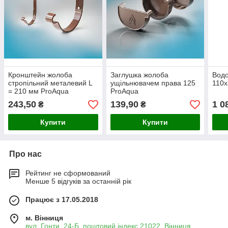
Кронштейн жолоба
Заглушка жолоба
Водо
стропільний металевий L
ущільнювачем права 125
110х
= 210 мм ProAqua
ProAqua
243,50
139,90
1 0
₴
₴
Купити
Купити
Про нас
Рейтинг не сформований
Менше 5 відгуків за останній рік
Працює з 17.05.2018
м. Вінниця
вул. Гонти, 24-Б, поштовий індекс 21022, Вінниця,