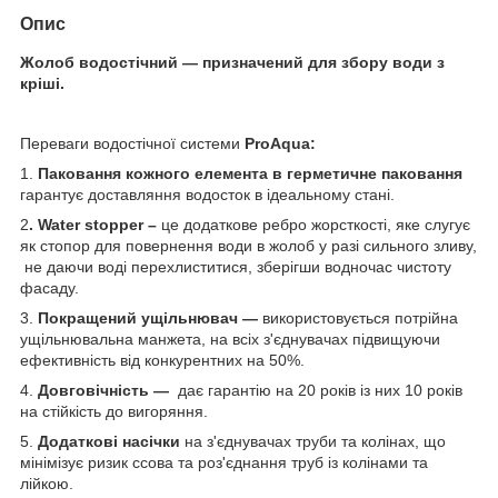
Опис
Жолоб водостічний — призначений для збору води з
кріші.
Переваги водостічної системи
ProAqua
:
1.
Паковання кожного елемента в герметичне паковання
гарантує доставляння водосток в ідеальному стані.
2
.
Water
stopper
–
це додаткове ребро жорсткості, яке слугує
як стопор для повернення води в жолоб у разі сильного зливу,
не даючи воді перехлиститися, зберігши водночас чистоту
фасаду.
3.
Покращений ущільнювач —
використовується потрійна
ущільнювальна манжета, на всіх з'єднувачах підвищуючи
ефективність від конкурентних на 50%.
4.
Довговічність —
дає гарантію на 20 років із них 10 років
на стійкість до вигоряння.
5.
Додаткові насічки
на з'єднувачах труби та колінах, що
мінімізує ризик ссова та роз'єднання труб із колінами та
лійкою.