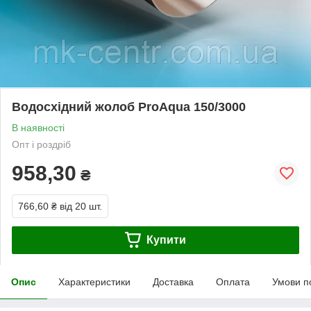
Водосхідний жолоб ProAqua 150/3000
В наявності
Опт і роздріб
958,30
₴
766,60 ₴
від 20 шт.
Купити
Опис
Характеристики
Доставка
Оплата
Умови п