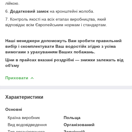
лійкою.
6.
Додатковий замок
на кронштейні жолоба.
7. Контроль якості на всіх етапах виробництва, який
відповідає всім Європейським нормам і стандартам.
Наші менеджери допоможуть Вам зробити правильний
вибір і скомплектувати Ваш водостійк згідно з усіма
вимогами з урахуванням Ваших побажань.
Ціни в прайсах вказані роздрібні — знижки залежать від
об'єму
Приховати
Характеристики
Основні
Країна виробник
Польща
Вид водовідведення
Організований
Тип організованого
Зовнішній