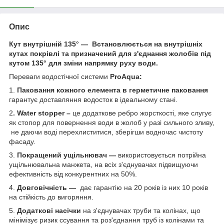
Опис
Кут внутрішній 135° — Встановлюється на внутрішніх
кутах покрівлі та призначений для з'єднання жолобів під
кутом 135° для зміни напрямку руху води.
Переваги водостічної системи
ProAqua
:
1.
Паковання кожного елемента в герметичне паковання
гарантує доставляння водосток в ідеальному стані.
2
.
Water
stopper
–
це додаткове ребро жорсткості, яке слугує
як стопор для повернення води в жолоб у разі сильного зливу,
не даючи воді перехлиститися, зберігши водночас чистоту
фасаду.
3.
Покращений ущільнювач —
використовується потрійна
ущільнювальна манжета, на всіх з'єднувачах підвищуючи
ефективність від конкурентних на 50%.
4.
Довговічність —
дає гарантію на 20 років із них 10 років
на стійкість до вигоряння.
5.
Додаткові насічки
на з'єднувачах труби та колінах, що
мінімізує ризик ссування та роз'єднання труб із колінами та