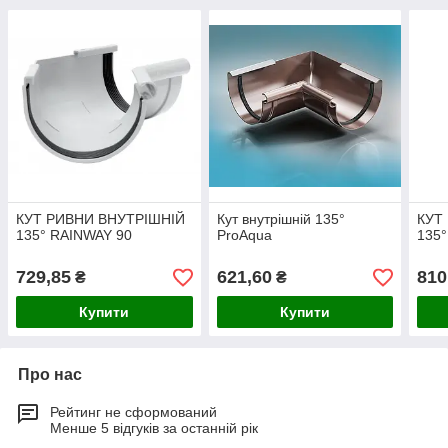
КУТ РИВНИ ВНУТРІШНІЙ
Кут внутрішній 135°
КУТ
135° RAINWAY 90
ProAqua
135
729,85
621,60
810
₴
₴
Купити
Купити
Про нас
Рейтинг не сформований
Менше 5 відгуків за останній рік