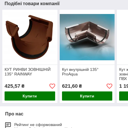
Подібні товари компанії
КУТ РИНВИ ЗОВНІШНІЙ
Кут внутрішній 135°
Кут 
135° RAINWAY
ProAqua
зовн
ПВХ
425,57
621,60
1 1
₴
₴
Купити
Купити
Про нас
Рейтинг не сформований