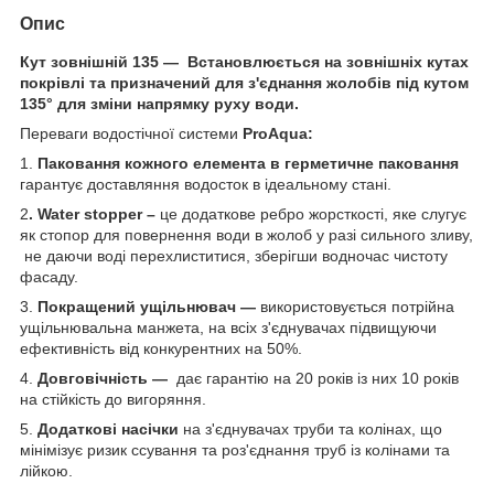
Опис
Кут зовнішній 135 — Встановлюється на зовнішніх кутах
покрівлі та призначений для з'єднання жолобів під кутом
135° для зміни напрямку руху води.
Переваги водостічної системи
ProAqua
:
1.
Паковання кожного елемента в герметичне паковання
гарантує доставляння водосток в ідеальному стані.
2
.
Water
stopper
–
це додаткове ребро жорсткості, яке слугує
як стопор для повернення води в жолоб у разі сильного зливу,
не даючи воді перехлиститися, зберігши водночас чистоту
фасаду.
3.
Покращений ущільнювач —
використовується потрійна
ущільнювальна манжета, на всіх з'єднувачах підвищуючи
ефективність від конкурентних на 50%.
4.
Довговічність —
дає гарантію на 20 років із них 10 років
на стійкість до вигоряння.
5.
Додаткові насічки
на з'єднувачах труби та колінах, що
мінімізує ризик ссування та роз'єднання труб із колінами та
лійкою.