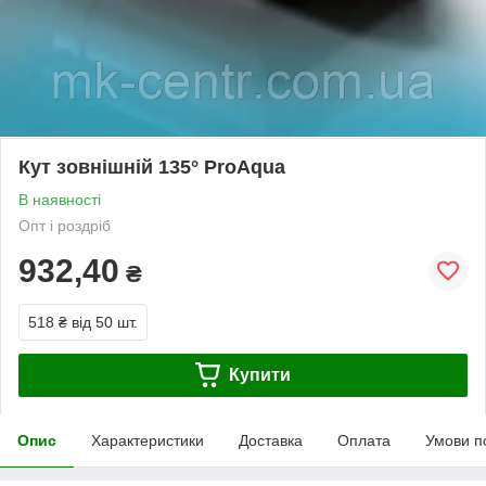
Кут зовнішній 135° ProAqua
В наявності
Опт і роздріб
932,40
₴
518 ₴
від 50 шт.
Купити
Опис
Характеристики
Доставка
Оплата
Умови п